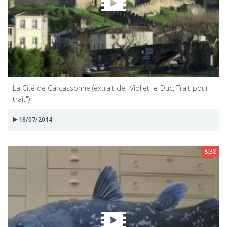
La Cité de Carcassonne (extrait de "Viollet-le-Duc, Trait pour
trait")
18/07/2014
8:38