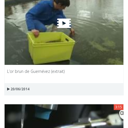
L’or brun de Guernévez (extrait)
20/06/2014
3:15