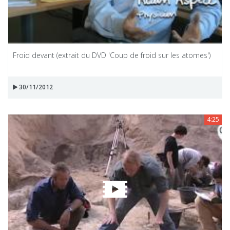
Froid devant (extrait du DVD 'Coup de froid sur les atomes')
30/11/2012
4:25