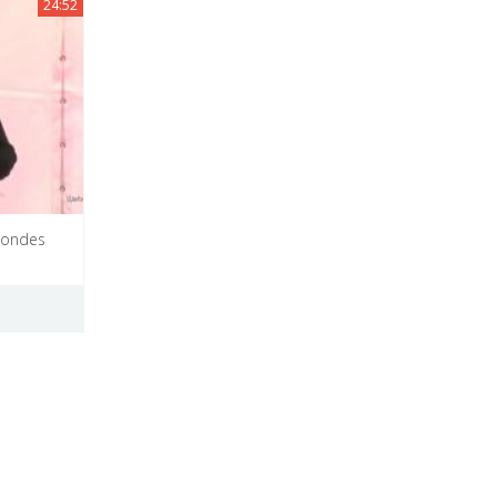
24:52
s ondes