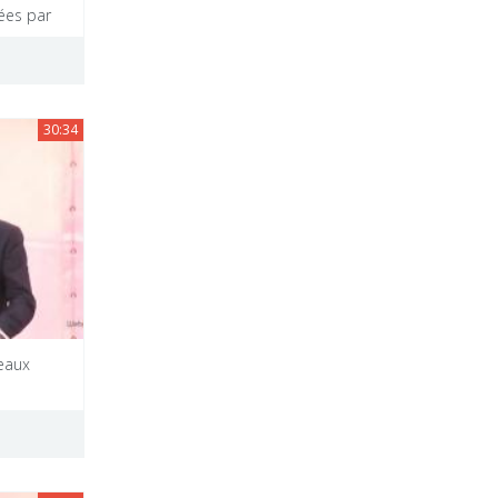
ées par
30:34
eaux