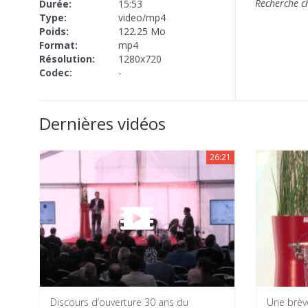
Recherche c
Durée:
15:53
Type:
video/mp4
Poids:
122.25 Mo
Format:
mp4
Résolution:
1280x720
Codec:
-
Dernières vidéos
26:21
Discours d’ouverture 30 ans du
Une brèv