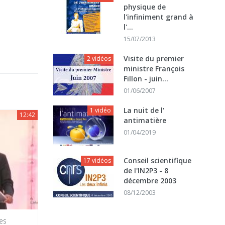
physique de
l'infiniment grand à
l'...
15/07/2013
Visite du premier
2 vidéos
ministre François
Fillon - juin...
01/06/2007
La nuit de l'
1 vidéo
12:42
antimatière
01/04/2019
Conseil scientifique
17 vidéos
de l'IN2P3 - 8
décembre 2003
08/12/2003
es