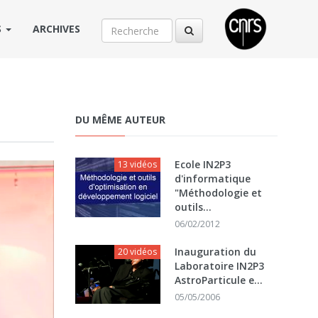
S
ARCHIVES
DU MÊME AUTEUR
Ecole IN2P3
13 vidéos
d'informatique
"Méthodologie et
outils...
06/02/2012
Inauguration du
20 vidéos
Laboratoire IN2P3
AstroParticule e...
05/05/2006