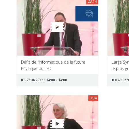
23:14
Défis de l’informatique de la future
Large Syn
Physique du LHC
le plus g
07/10/2016 : 14:00 - 14:00
07/10/20
3:34