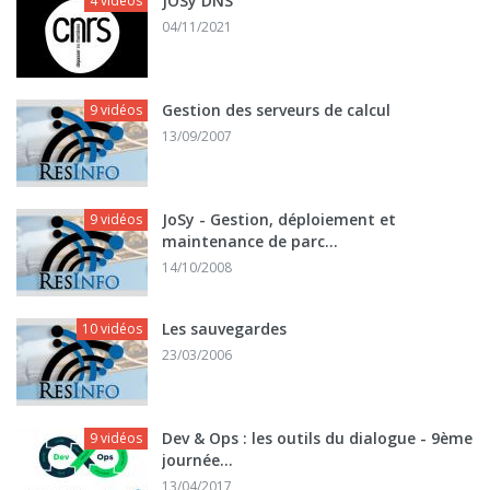
JOSy DNS
4 vidéos
04/11/2021
Gestion des serveurs de calcul
9 vidéos
13/09/2007
JoSy - Gestion, déploiement et
9 vidéos
maintenance de parc...
14/10/2008
Les sauvegardes
10 vidéos
23/03/2006
Dev & Ops : les outils du dialogue - 9ème
9 vidéos
journée...
13/04/2017